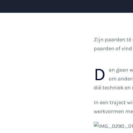
Zijn paarden té 
paarden of vind
D
an gaan we
om anders
dié techniek en 
In een traject 
werkvormen met 