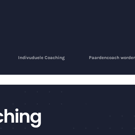
Indivuduele Coaching
Paardencoach worde
hing