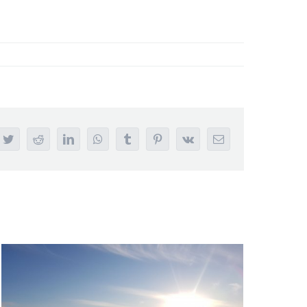
book
Twitter
Reddit
LinkedIn
WhatsApp
Tumblr
Pinterest
Vk
E-
mail